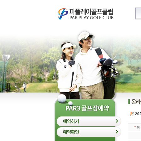
20
*
예