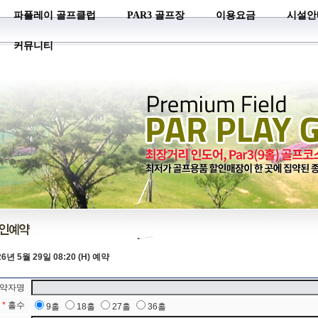
파플레이 골프클럽
PAR3 골프장
이용요금
시설안
커뮤니티
26년 5월 29일 08:20 (H) 예약
약자명
*
홀수
9홀
18홀
27홀
36홀