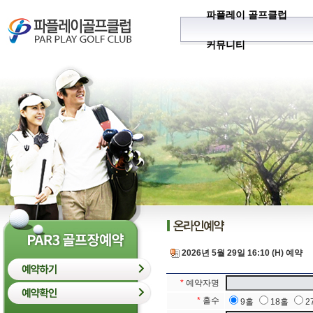
파플레이 골프클럽
커뮤니티
2026년 5월 29일 16:10 (H) 예약
*
예약자명
*
홀수
9홀
18홀
2