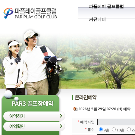
파플레이 골프클럽
커뮤니티
2026년 5월 29일 07:20 (H) 예약
*
예약자명
*
홀수
9홀
18홀
2