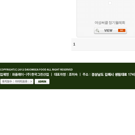
여성써클 정기월례회
1